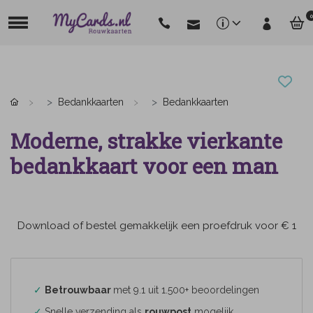
0
Bedankkaarten
Bedankkaarten
Moderne, strakke vierkante
bedankkaart voor een man
Download of bestel gemakkelijk een proefdruk voor € 1
✓
Betrouwbaar
met 9.1 uit 1.500+ beoordelingen
✓
Snelle verzending als
rouwpost
mogelijk