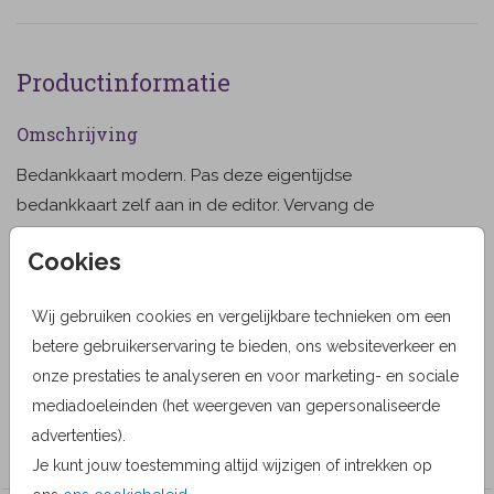
Productinformatie
Omschrijving
Bedankkaart modern. Pas deze eigentijdse
bedankkaart zelf aan in de editor. Vervang de
voorbeeldfoto voor een eigen foto en pas de kleur
Cookies
van de teksten daar eventueel op aan. (994) Papier tip:
Toon meer
Natuurkarton
Wij gebruiken cookies en vergelijkbare technieken om een
Designer
betere gebruikerservaring te bieden, ons websiteverkeer en
MyCards Design
onze prestaties te analyseren en voor marketing- en sociale
mediadoeleinden (het weergeven van gepersonaliseerde
Collectie
advertenties).
Bedankkaarten
Je kunt jouw toestemming altijd wijzigen of intrekken op