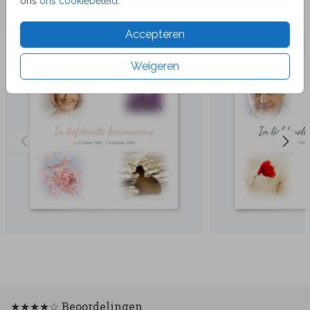
ons
ons cookiebeleid
.
Veel gekozen producten
Accepteren
Weigeren
★★★★☆ Beoordelingen