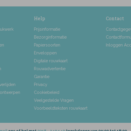
Help
Contact
rukwerk
Prijsinformatie
Contactgege
Bezorginformatie
Contactformu
ten
Papiersoorten
Inloggen Ac
Enveloppen
Digitale rouwkaart
n
Rouwadvertentie
Garantie
verlijden
Privacy
 ontwerpen
Cookiebeleid
Veelgestelde Vragen
Voorbeeldteksten rouwkaart
mail
ons of bel met
0318 - 240 140
(werkdagen van 09:00 tot 18:00