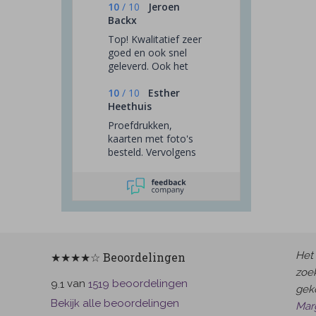
10
/
10
Jeroen
Backx
Top! Kwalitatief zeer
goed en ook snel
geleverd. Ook het
systeem om de kaart
te maken is
10
/
10
Esther
gebruiksvriendelijk.
Heethuis
Proefdrukken,
kaarten met foto's
besteld. Vervolgens
nabestelling
gedaan,omdat ik
toch meer
kaartennodig had.
Het 
★★★★☆ Beoordelingen
zoek
van
beoordelingen
9.1
1519
gek
Bekijk alle beoordelingen
Mar