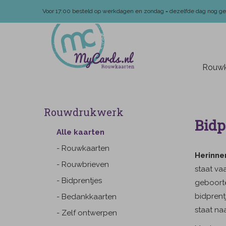
Voor 17:00 besteld op werkdagen en zondag = dezelfde dag nog g
Rouwk
Rouwdrukwerk
Bidp
Alle kaarten
- Rouwkaarten
Herinne
- Rouwbrieven
staat va
- Bidprentjes
geboorte
bidprent
- Bedankkaarten
staat na
- Zelf ontwerpen