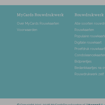
MyCards Rouwdrukwerk
Rouwdrukwerk
Over MyCards Rouwkaarten
Alle soorten rouwd
Voorwaarden
Rouwkaarten
Populaire rouwkaar
Digitale rouwkaart
Proefdruk rouwkaart
Condoleancekaarte
Bidprentjes
Bedankkaartjes na o
Rouwdrukwerk zelf
© Copyright 2015-2026 MyCardsRouwkaarten.nl |
Vragen?
E-