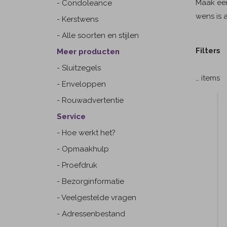
Maak een
- Condoleance
wens is 
- Kerstwens
- Alle soorten en stijlen
Filters
Meer producten
- Sluitzegels
…
items
- Enveloppen
- Rouwadvertentie
Service
- Hoe werkt het?
- Opmaakhulp
- Proefdruk
- Bezorginformatie
- Veelgestelde vragen
- Adressenbestand