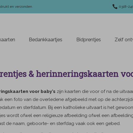
edrukt en verzonden.
0318-24
aarten
Bedankkaartjes
Bidprentjes
Zelf on
rentjes & herinneringskaarten voo
ringskaarten voor baby's
zijn kaarten die voor of na de uitv
ak een foto van de overledene afgebeeld met op de achterzijd
datum en sterfdatum. Bij een katholieke uitvaart is het gewo
jes wordt ofwel een religieuze afbeelding ofwel een afbeeldi
ast de naam, geboorte- en sterfdag vaak ook een gebed.