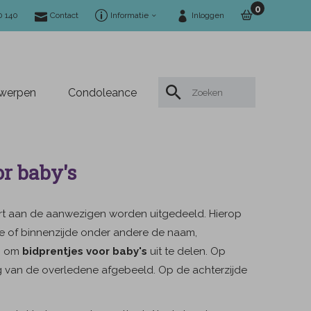
0
0 140
Contact
Informatie
Inloggen
twerpen
Condoleance
r baby's
aart aan de aanwezigen worden uitgedeeld. Hierop
e of binnenzijde onder andere de naam,
on om
bidprentjes voor baby's
uit te delen. Op
ng van de overledene afgebeeld. Op de achterzijde