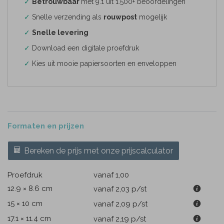
✓
Betrouwbaar
met 9.1 uit 1.500+ beoordelingen
✓
Snelle verzending als
rouwpost
mogelijk
✓
Snelle levering
✓
Download een digitale proefdruk
✓
Kies uit mooie papiersoorten en enveloppen
Formaten en prijzen
Bereken de prijs met onze prijscalculator
Proefdruk
vanaf 1,00
12.9 × 8.6 cm
vanaf 2,03
p/st
15 × 10 cm
vanaf 2,09
p/st
17.1 × 11.4 cm
vanaf 2,19
p/st