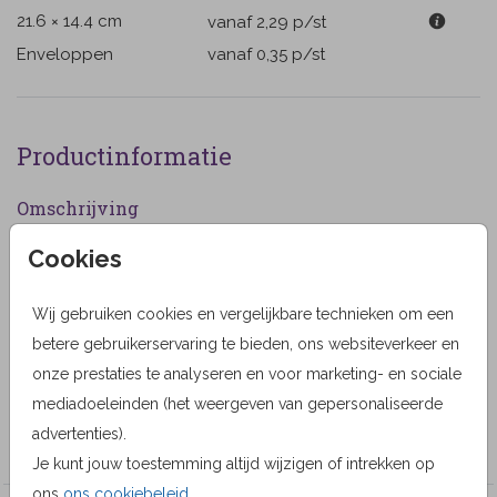
21.6 × 14.4 cm
vanaf 2,29
p/st
Enveloppen
vanaf 0,35
p/st
Productinformatie
Omschrijving
Mooie bidprent met getekende boom met vogel en
Cookies
blauwe lucht. Voor een overleden baby of kindje. (345)
Wij gebruiken cookies en vergelijkbare technieken om een
Designer
betere gebruikerservaring te bieden, ons websiteverkeer en
Anet Illustraties
onze prestaties te analyseren en voor marketing- en sociale
mediadoeleinden (het weergeven van gepersonaliseerde
Collectie
advertenties).
Anet illustraties
Je kunt jouw toestemming altijd wijzigen of intrekken op
ons
ons cookiebeleid
.