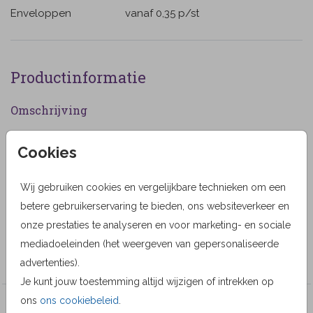
Enveloppen
vanaf 0,35
p/st
Productinformatie
Omschrijving
Prachtige bedankkaart gefotografeerd landschap in
Cookies
grijze tinten. (339)
Designer
Wij gebruiken cookies en vergelijkbare technieken om een
betere gebruikerservaring te bieden, ons websiteverkeer en
Anet Illustraties
onze prestaties te analyseren en voor marketing- en sociale
Collectie
mediadoeleinden (het weergeven van gepersonaliseerde
Anet illustraties
advertenties).
Je kunt jouw toestemming altijd wijzigen of intrekken op
ons
ons cookiebeleid
.
Veel gekozen producten