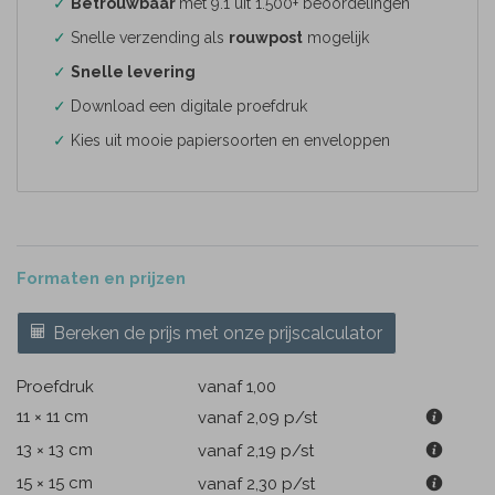
✓
Betrouwbaar
met 9.1 uit 1.500+ beoordelingen
✓
Snelle verzending als
rouwpost
mogelijk
✓
Snelle levering
✓
Download een digitale proefdruk
✓
Kies uit mooie papiersoorten en enveloppen
Formaten en prijzen
Bereken de prijs met onze prijscalculator
Proefdruk
vanaf 1,00
11 × 11 cm
vanaf 2,09
p/st
13 × 13 cm
vanaf 2,19
p/st
15 × 15 cm
vanaf 2,30
p/st