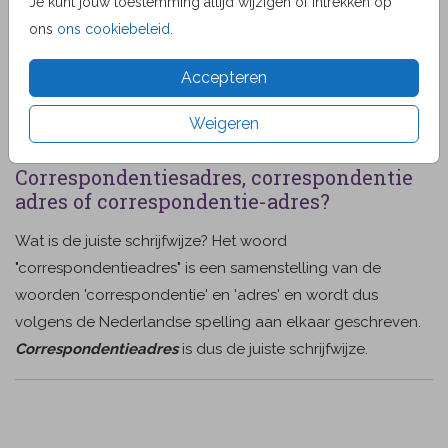
Je kunt jouw toestemming altijd wijzigen of intrekken op
bepaalt zelf waar op de kaart het adres het beste tot zijn
ons
ons cookiebeleid
.
recht komt.
Accepteren
Heeft u vragen of twijfelt u over hoe u het
correspondentieadres het beste kunt vermelden? Neem
Weigeren
gerust
contact
met ons op voor een advies.
Correspondentiesadres, correspondentie
adres of correspondentie-adres?
Wat is de juiste schrijfwijze? Het woord
"correspondentieadres" is een samenstelling van de
woorden 'correspondentie' en 'adres' en wordt dus
volgens de Nederlandse spelling aan elkaar geschreven.
Correspondentieadres
is dus de juiste schrijfwijze.