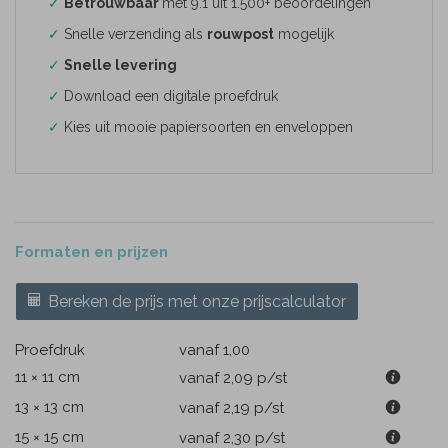
✓
Betrouwbaar
met 9.1 uit 1.500+ beoordelingen
✓
Snelle verzending als
rouwpost
mogelijk
✓
Snelle levering
✓
Download een digitale proefdruk
✓
Kies uit mooie papiersoorten en enveloppen
Formaten en prijzen
Bereken de prijs met onze prijscalculator
Proefdruk
vanaf 1,00
11 × 11 cm
vanaf 2,09
p/st
13 × 13 cm
vanaf 2,19
p/st
15 × 15 cm
vanaf 2,30
p/st