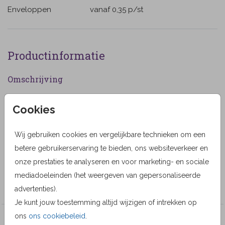
Enveloppen
vanaf 0,35
p/st
Productinformatie
Omschrijving
Rouwkaart voor een man met donkerblauwe
Cookies
achtergrond en meerdere foto vlakken. met
bijvoorbeeld foto motor laatste motor ritje (555555)
Wij gebruiken cookies en vergelijkbare technieken om een
Designer
betere gebruikerservaring te bieden, ons websiteverkeer en
onze prestaties te analyseren en voor marketing- en sociale
Alma Langerak
mediadoeleinden (het weergeven van gepersonaliseerde
Collectie
advertenties).
Je kunt jouw toestemming altijd wijzigen of intrekken op
ons
ons cookiebeleid
.
Veel gekozen producten