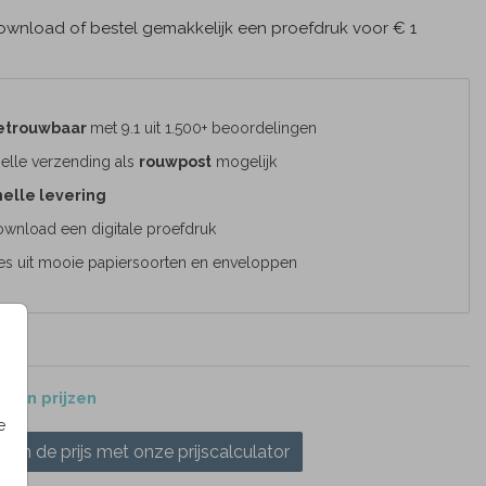
wnload of bestel gemakkelijk een proefdruk voor € 1
etrouwbaar
met 9.1 uit 1.500+ beoordelingen
elle verzending als
rouwpost
mogelijk
elle levering
wnload een digitale proefdruk
es uit mooie papiersoorten en enveloppen
 en prijzen
e
ken de prijs met onze prijscalculator