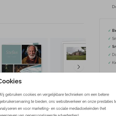
Do
✓
B
✓
Sn
✓
Sn
✓
Do
✓
Ki
Cookies
Wij gebruiken cookies en vergelijkbare technieken om een betere
Formaten
gebruikerservaring te bieden, ons websiteverkeer en onze prestaties t
Bere
analyseren en voor marketing- en sociale mediadoeleinden (het
weergeven van gepersonaliseerde advertenties).