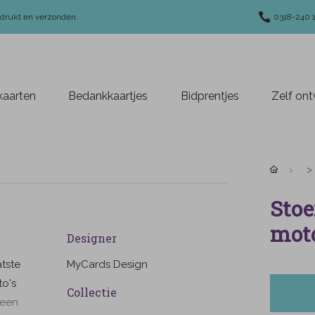
edrukt en verzonden.
0318-240 
aarten
Bedankkaartjes
Bidprentjes
Zelf on
Stoe
moto
Designer
tste
MyCards Design
to's
Collectie
 een