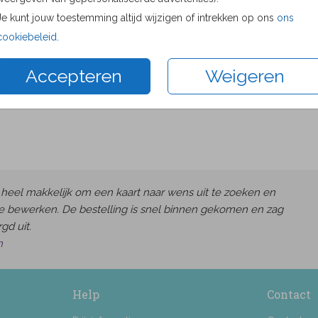
Proefdru
Je kunt jouw toestemming altijd wijzigen of intrekken op ons
ons
15 × 10 c
cookiebeleid
.
17.1 × 11.
Accepteren
Weigeren
21.6 × 14
Envelop
heel makkelijk om een kaart naar wens uit te zoeken en
e bewerken. De bestelling is snel binnen gekomen en zag
gd uit.
h
Help
Contact