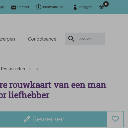
0
140
Contact
Informatie
Inloggen
twerpen
Condoleance
Rouwkaarten
re rouwkaart van een man
r liefhebber
Bewerken