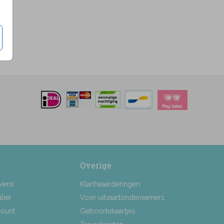
Overige
vens
Klantwaarderingen
lier
Voor uitvaartondernemers
count
Geboortekaartjes