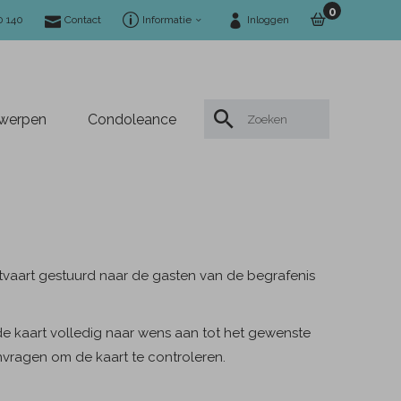
0
0 140
Contact
Informatie
Inloggen
twerpen
Condoleance
itvaart gestuurd naar de gasten van de begrafenis
e kaart volledig naar wens aan tot het gewenste
anvragen om de kaart te controleren.