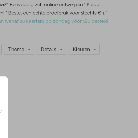
en?
* Eenvoudig zelf online ontwerpen * Kies uit
! * Bestel een echte proefdruk voor slechts € 1
*
en (vanaf 20 kaarten) op zondag vóór 18u besteld
Thema
Details
Kleuren
e