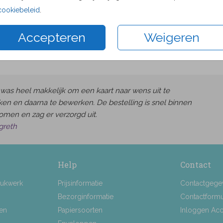
cookiebeleid
.
Accepteren
Weigeren
was heel makkelijk om een kaart naar wens uit te
en en daarna te bewerken. De bestelling is snel binnen
omen en zag er verzorgd uit.
greth
Help
Contact
rukwerk
Prijsinformatie
Contactgege
Bezorginformatie
Contactformu
ten
Papiersoorten
Inloggen Ac