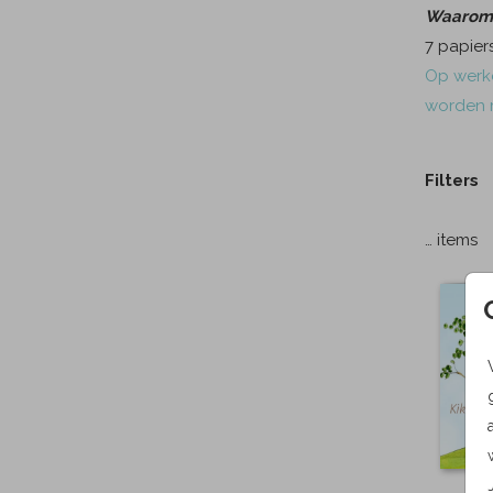
Waarom M
7 papier
Op werkd
worden 
Filters
…
items