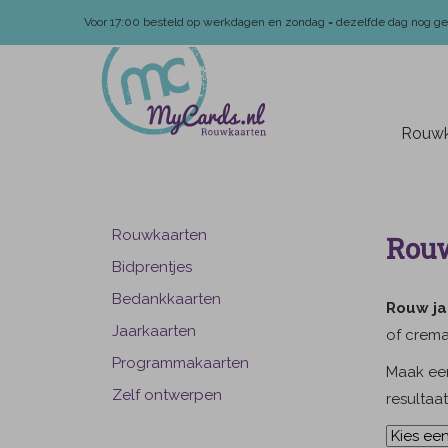
Voor 17:00 besteld op werkdagen en zondag = dezelfde dag nog g
Rouwk
Rouwkaarten
Rouw
Bidprentjes
Bedankkaarten
Rouw ja
Jaarkaarten
of crema
Programmakaarten
Maak een
Zelf ontwerpen
resultaa