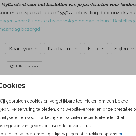
yCards.nl voor het bestellen van je jaarkaarten voor kinder
soorten en 24 enveloppen * 99% aanbeveling door onze klanten
agen vóór 18u besteld is de volgende dag in huis * Bestelling
maandag bezorgd *
Kaarttype
Kaartvorm
Foto
Stijlen
Filters wissen
Cookies
Wij gebruiken cookies en vergelijkbare technieken om een betere
gebruikerservaring te bieden, ons websiteverkeer en onze prestaties t
analyseren en voor marketing- en sociale mediadoeleinden (het
weergeven van gepersonaliseerde advertenties).
Je kunt jouw toestemming altijd wijzigen of intrekken op ons
ons