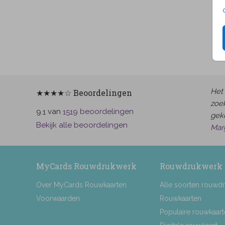
Het 
★★★★☆ Beoordelingen
zoek
van
beoordelingen
9.1
1519
gek
Bekijk alle beoordelingen
Mar
MyCards Rouwdrukwerk
Rouwdrukwerk
Over MyCards Rouwkaarten
Alle soorten rouwd
Voorwaarden
Rouwkaarten
Populaire rouwkaar